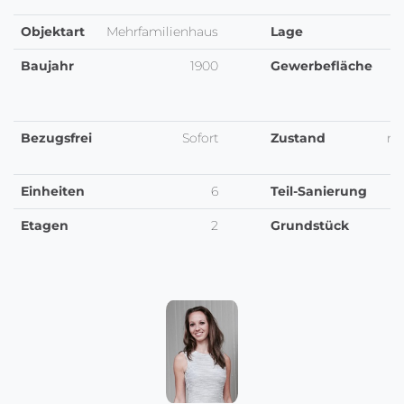
Objektart
Mehrfamilienhaus
Lage
Baujahr
1900
Gewerbefläche
Bezugsfrei
Sofort
Zustand
re
Einheiten
6
Teil-Sanierung
Etagen
2
Grundstück